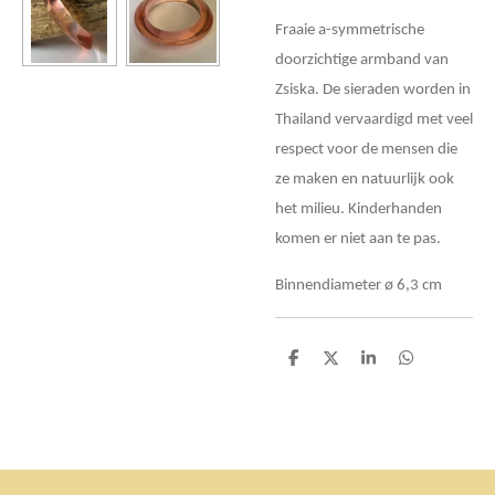
Fraaie a-symmetrische
doorzichtige armband van
Zsiska. De sieraden worden in
Thailand vervaardigd met veel
respect voor de mensen die
ze maken en natuurlijk ook
het milieu. Kinderhanden
komen er niet aan te pas.
Binnendiameter ø 6,3 cm
D
D
S
D
e
e
h
e
l
e
a
l
e
l
r
e
n
e
n