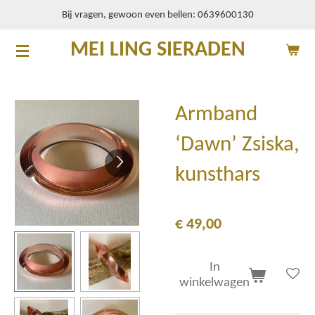
Bij vragen, gewoon even bellen: 0639600130
Ga
direct
MEI LING SIERADEN
naar
de
hoofdinhoud
Armband
‘Dawn’ Zsiska,
kunsthars
€ 49,00
In
winkelwagen