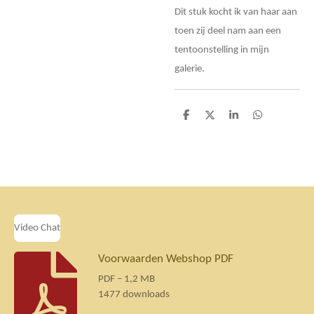
Dit stuk kocht ik van haar aan
toen zij deel nam aan een
tentoonstelling in mijn
galerie.
D
D
S
D
e
e
h
e
l
e
a
l
e
l
r
e
n
e
n
Video Chat
Voorwaarden Webshop PDF
PDF – 1,2 MB
1477 downloads