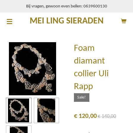
Bij vragen, gewoon even bellen: 0639600130
Ga
direct
MEI LING SIERADEN
naar
de
hoofdinhoud
Foam
diamant
collier Uli
Rapp
Sale!
€ 120,00
€ 140,00