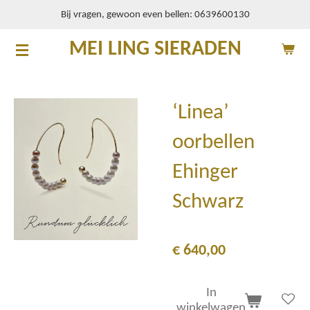
Bij vragen, gewoon even bellen: 0639600130
Ga
direct
MEI LING SIERADEN
naar
de
hoofdinhoud
‘Linea’
oorbellen
Ehinger
Schwarz
€ 640,00
In
winkelwagen