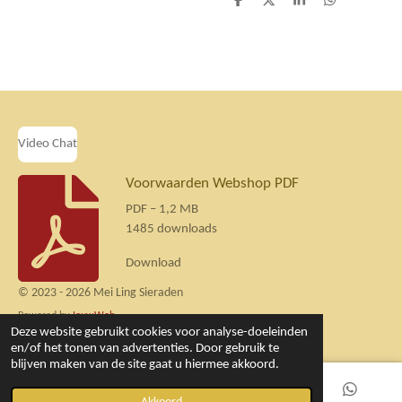
D
D
S
D
e
e
h
e
l
e
a
l
e
l
r
e
n
e
n
Video Chat
Voorwaarden Webshop PDF
PDF – 1,2 MB
1485 downloads
Download
© 2023 - 2026 Mei Ling Sieraden
Powered by
JouwWeb
Deze website gebruikt cookies voor analyse-doeleinden
en/of het tonen van advertenties. Door gebruik te
blijven maken van de site gaat u hiermee akkoord.