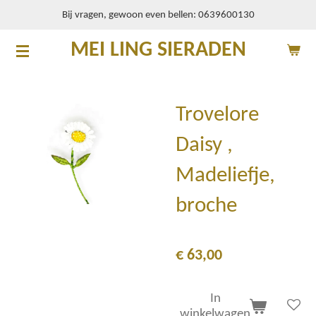
Bij vragen, gewoon even bellen: 0639600130
Ga
direct
MEI LING SIERADEN
naar
de
hoofdinhoud
Trovelore
Daisy ,
Madeliefje,
broche
€ 63,00
In
winkelwagen