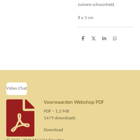
zuivere schoonheid.
8 x 3 cm
D
D
S
D
e
e
h
e
l
e
a
l
e
l
r
e
n
e
n
Video Chat
Voorwaarden Webshop PDF
PDF – 1,2 MB
1479 downloads
Download