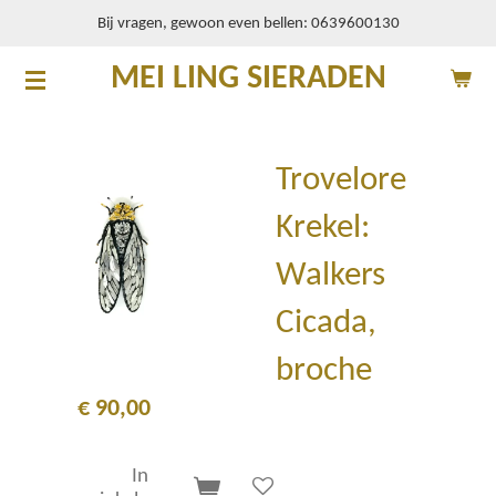
Bij vragen, gewoon even bellen: 0639600130
Ga
direct
MEI LING SIERADEN
naar
de
hoofdinhoud
Trovelore
Krekel:
Walkers
Cicada,
broche
€ 90,00
In