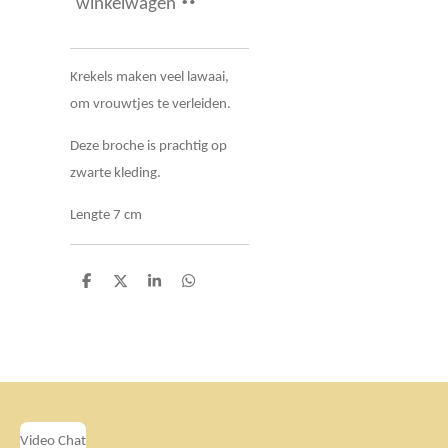
winkelwagen
Krekels maken veel lawaai,
om vrouwtjes te verleiden.
Deze broche is prachtig op
zwarte kleding.
Lengte 7 cm
D
D
S
D
e
e
h
e
l
e
a
l
e
l
r
e
n
e
n
Video Chat