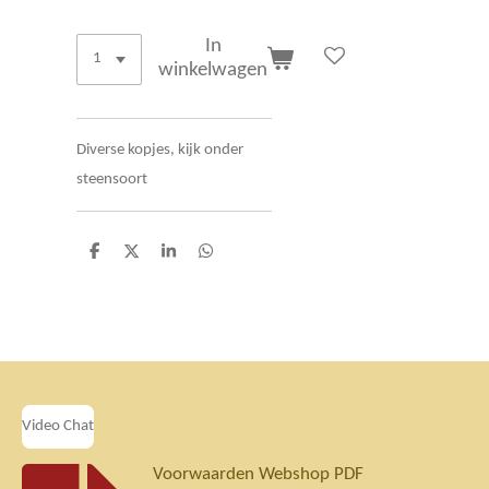
In
winkelwagen
Diverse kopjes, kijk onder
steensoort
D
D
S
D
e
e
h
e
l
e
a
l
e
l
r
e
n
e
n
Video Chat
Voorwaarden Webshop PDF