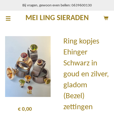
Bij vragen, gewoon even bellen: 0639600130
Ga
direct
MEI LING SIERADEN
naar
de
hoofdinhoud
Ring kopjes
Ehinger
Schwarz in
goud en zilver,
gladom
(Bezel)
zettingen
€ 0,00