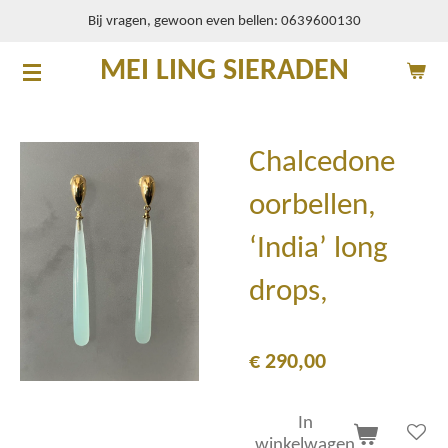
Bij vragen, gewoon even bellen: 0639600130
Ga
direct
MEI LING SIERADEN
naar
de
hoofdinhoud
Chalcedone
oorbellen,
‘India’ long
drops,
€ 290,00
In
winkelwagen