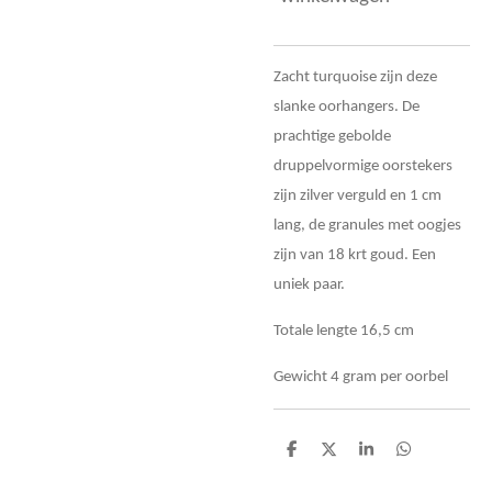
Zacht turquoise zijn deze
slanke oorhangers. De
prachtige gebolde
druppelvormige oorstekers
zijn zilver verguld en 1 cm
lang, de granules met oogjes
zijn van 18 krt goud. Een
uniek paar.
Totale lengte 16,5 cm
Gewicht 4 gram per oorbel
D
D
S
D
e
e
h
e
l
e
a
l