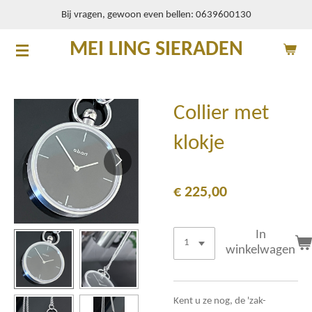
Bij vragen, gewoon even bellen: 0639600130
Ga
direct
MEI LING SIERADEN
naar
de
hoofdinhoud
Collier met
klokje
€ 225,00
In
winkelwagen
Kent u ze nog, de 'zak-