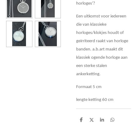
horloges'?
Een uitkomst voor iedereen
die van klassieke
horloges/klokjes houdt of
geïrriteerd raakt van horloge
banden. a.b.art maakt dit
klassiek ogende horloge aan
een sterke stalen
ankerketting.
Formaat 5 cm
lengte ketting 60 cm
D
D
S
D
e
e
h
e
l
e
a
l
e
l
r
e