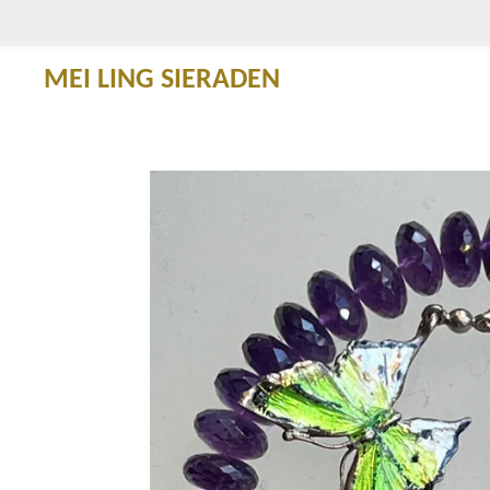
Ga
direct
MEI LING SIERADEN
naar
de
hoofdinhoud