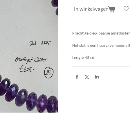
In winkelwagen
Prachtige diep-paarse amethiste
Het slot is een fraai zilver geëma
Lengte 45 cm
D
D
S
e
e
h
l
e
a
e
l
r
n
e