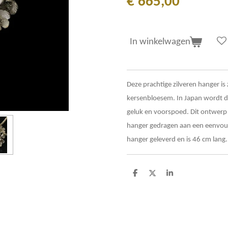
€ 665,00
In winkelwagen
Deze prachtige zilveren hanger is
kersenbloesem. In Japan wordt de
geluk en voorspoed. Dit ontwerp 
hanger gedragen aan een eenvoudig
hanger geleverd en is 46 cm lang.
D
D
S
e
e
h
l
e
a
e
l
r
n
e