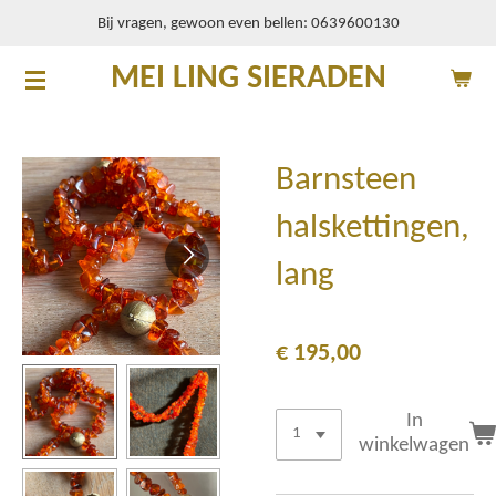
Bij vragen, gewoon even bellen: 0639600130
Ga
direct
MEI LING SIERADEN
naar
de
hoofdinhoud
Barnsteen
halskettingen,
lang
€ 195,00
In
winkelwagen