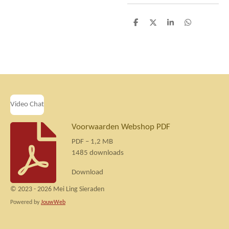
D
D
S
D
e
e
h
e
l
e
a
l
e
l
r
e
n
e
n
Video Chat
Voorwaarden Webshop PDF
PDF – 1,2 MB
1485 downloads
Download
© 2023 - 2026 Mei Ling Sieraden
Powered by
JouwWeb