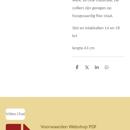
werk, en ook materiaal. De
colliers zijn geregen op
hoogwaardig flex-staal.
Slot en inlakballen 14 en 18
krt
lengte 43 cm
D
D
S
D
e
e
h
e
l
e
a
l
e
l
r
e
n
e
n
Video Chat
Voorwaarden Webshop PDF