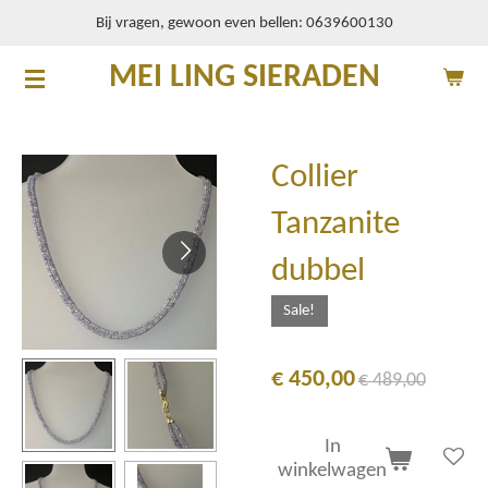
Bij vragen, gewoon even bellen: 0639600130
Ga
direct
MEI LING SIERADEN
naar
de
hoofdinhoud
Collier
Tanzanite
dubbel
Sale!
€ 450,00
€ 489,00
In
winkelwagen