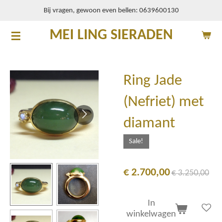
Bij vragen, gewoon even bellen: 0639600130
Ga
direct
MEI LING SIERADEN
naar
de
hoofdinhoud
Ring Jade
(Nefriet) met
diamant
Sale!
€ 2.700,00
€ 3.250,00
In
winkelwagen