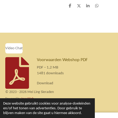
D
D
S
D
e
e
h
e
l
e
a
l
e
l
r
e
n
e
n
Video Chat
Voorwaarden Webshop PDF
PDF – 1,2 MB
1481 downloads
Download
© 2023 - 2026 Mei Ling Sieraden
Powered by
JouwWeb
Deze website gebruikt cookies voor analyse-doeleinden
en/of het tonen van advertenties. Door gebruik te
blijven maken van de site gaat u hiermee akkoord.